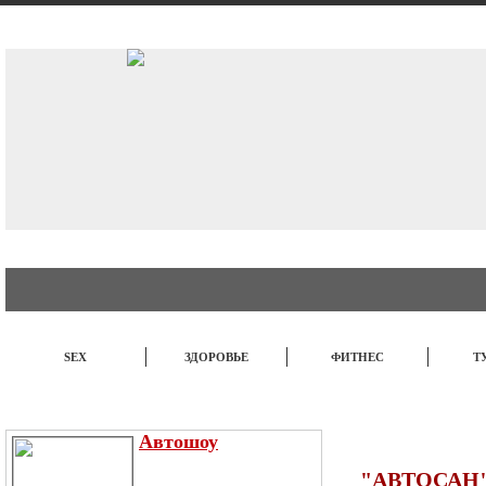
АВТО
СТИЛЬ
БИЗНЕС
SEX
ЗДОРОВЬЕ
ФИТНЕС
Т
ЭТО ИНТЕРЕСНО
НОВОСТИ
TOP
Автошоу
"АВТОСАН