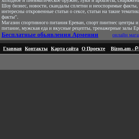
холодное и пневматическое оружие, луки и арбалеты, снаряжени
Шоу бизнес, новости, скандалы сплетни и неоспоримые факты, с
интересны откровенные статьи о сексе, статьи на такие тематик
факты".
Магазин спортивного питания Ереван, спорт пи
итнес центры и
питание, мужская еда и вкусные рецепты, тренажерные залы Ер
Бесплатные обьявления Армении
онлайн мага
Главная
Контакты
Карта сайта
О Проекте
Bizon.am -