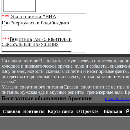
***
Экс-солистка *ВИА
Гры*вернулась
в бодибилдинг
______________________________
***
В
ОДИТЕЛЬ, АВТОЛЮБИТЕЛЬ И
СЕКСУАЛЬНЫЕ НАРУШЕНИЯ
______________________________
На нашем портале Вы найдете самую свежую и постоянно доп
холодное и пневматическое оружие, луки и арбалеты, снаряжени
Шоу бизнес, новости, скандалы сплетни и неоспоримые факты, с
интересны откровенные статьи о сексе, статьи на такие тематик
факты".
Магазин спортивного питания Ереван, спорт пи
итнес центры и
питание, мужская еда и вкусные рецепты, тренажерные залы Ер
Бесплатные обьявления Армении
онлайн мага
Главная
Контакты
Карта сайта
О Проекте
Bizon.am -