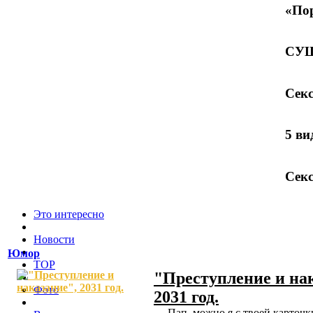
«Пор
СУШ
Секс
5 в
Секс
Это интересно
Новости
Юмор
TOP
"Преступление и на
Фото
2031 год.
— Пап, можно я с твоей каpточк