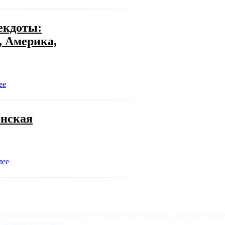
екдоты:
, Америка,
ее
енская
лее
олняющуюся информацию об охотничьем оружии, рейтинги оруже
и акривного отдыха.