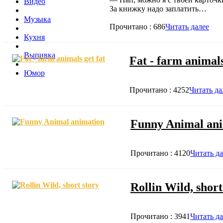
Видео
За книжку надо заплатить…
Музыка
Прочитано : 686
Читать далее
Кухня
Выпивка
Fat - farm animals
Юмор
Прочитано : 4252
Читать да
Funny Animal an
Прочитано : 4120
Читать да
Rollin Wild, short
Прочитано : 3941
Читать да