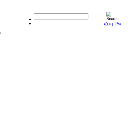
Հայ
Рус
ц