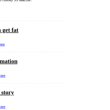
 get fat
лее
imation
лее
 story
лее