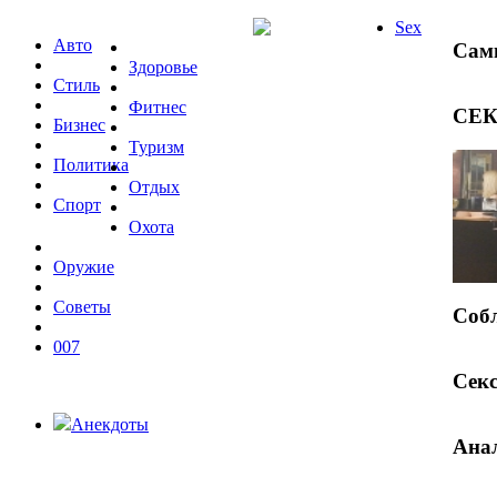
Sex
Авто
Самы
Здоровье
Стиль
Фитнес
СЕК
Бизнес
Туризм
Политика
Отдых
Спорт
Охота
Оружие
Советы
Собл
007
Секс
Анекдоты
Ана