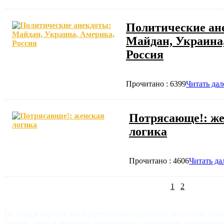
Политические ан
Майдан, Украина
Россия
Прочитано : 6399
Читать дал
Потрясающе!: ж
логика
Прочитано : 4606
Читать да
1
2
На нашем портале Вы найдете самую свежую и постоянно доп
оружие, луки и арбалеты, снаряжение и аксессуары для охоты 