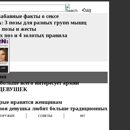
Հայ
Рус
забавные факты о сексе
3 позы для разных групп мышц
: позы и жесты
х поз и 4 золотых правила
рии
больше всего интересует армян
 ДЕВУШЕК
орые нравятся женщинам
твоя девушка любит больше традиционных
ОРУЖИЕ
СОВЕТЫ
007
КУХНЯ
ВЫПИВКА
ЮМОР