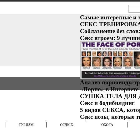
ИЗНЕС
ПОЛИТИКА
СПОРТ
Самые интересные и 
СЕКС-ТРЕНИРОВКА: 
Соблазнение без слов
Секс втроем: 9 лучши
Анализ порноиндуст
«Порно» в Интернете 
СУШКА ТЕЛА ДЛЯ
Секс и бодибилдинг
5 видов СЕКСА, кот
Секс позы, которые 
ТУРИЗМ
ОТДЫХ
ОХОТА
ФОТО
ВИДЕО
МУЗЫКА