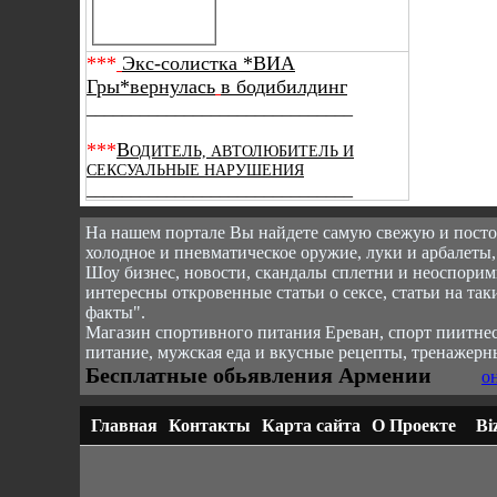
***
Экс-солистка *ВИА
Гры*вернулась
в бодибилдинг
______________________________
***
В
ОДИТЕЛЬ, АВТОЛЮБИТЕЛЬ И
СЕКСУАЛЬНЫЕ НАРУШЕНИЯ
______________________________
На нашем портале Вы найдете самую свежую и пост
холодное и пневматическое оружие, луки и арбалеты,
Шоу бизнес, новости, скандалы сплетни и неоспоримы
интересны откровенные статьи о сексе, статьи на так
факты".
Магазин спортивного питания Ереван, спорт пи
итнес
питание, мужская еда и вкусные рецепты, тренажерн
Бесплатные обьявления Армении
о
Главная
Контакты
Карта сайта
О Проекте
Bi