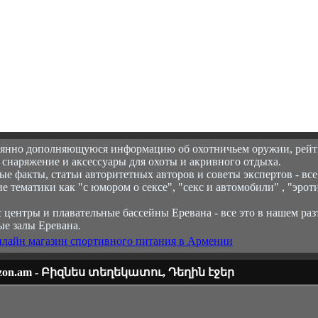
оянно дополняющуюся информацию об охотничьем оружии, рейт
 снаряжение и аксессуары для охоты и акривного отдыха.
е факты, статьи авторитетных авторов и советы экспертов - все
ие тематики как "с юмором о сексе", "секс и автомобили" , "эрот
 центры и плавательные бассейны Еревана - все это в нашем раз
ые залы Еревана.
нлайн магазин спортивного питания в Армении
zon.am - Բիզնես տեղեկատու, Դեղին էջեր