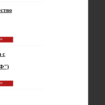
ство
ее
 с
Ф")
ее