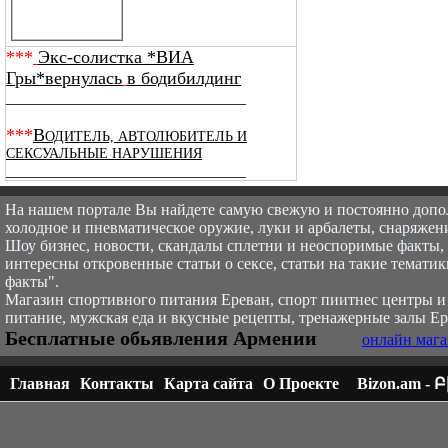
***
Экс-солистка *ВИА
Гры*вернулась
в бодибилдинг
______________________________
***
В
ОДИТЕЛЬ, АВТОЛЮБИТЕЛЬ И
СЕКСУАЛЬНЫЕ НАРУШЕНИЯ
______________________________
На нашем портале Вы найдете самую свежую и постоянно доп
холодное и пневматическое оружие, луки и арбалеты, снаряжени
Шоу бизнес, новости, скандалы сплетни и неоспоримые факты, с
интересны откровенные статьи о сексе, статьи на такие тематик
факты".
Магазин спортивного питания Ереван, спорт пи
итнес центры и
питание, мужская еда и вкусные рецепты, тренажерные залы Ер
Бесплатные обьявления Армении
онлайн мага
Главная
Контакты
Карта сайта
О Проекте
Bizon.am -