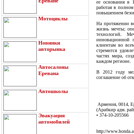
Ереване
ее основания в 
работая в полно
повышением безоп
Мотоциклы
На протяжении в
жизнь мечты; оп
технологий. М
инновационной п
Новинки
клиентам во все
авторынка
стремится удовл
частях мира, соз
каждом регионе.
Автосалоны
В 2012 году ме
Еревана
соглашение об от
Автошколы
Армения, 0014, Е
(Арабкир адм. ра
Эвакуация
•
374-10-205566
автомобилей
http://www.honda.