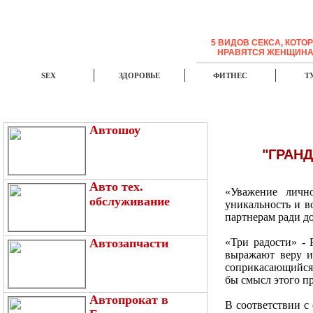
5 ВИДОВ СЕКСА, КОТО
НРАВЯТСЯ ЖЕНЩИН
SEX
ЗДОРОВЬЕ
ФИТНЕС
Т
ЭТО ИНТЕРЕСНО
НОВОСТИ
TOP
Автошоу
"ГРАНД
Авто тех.
«Уважение личн
обслуживание
уникальность и в
партнерам ради д
Автозапчасти
«Три радости» - 
выражают веру и
соприкасающийся
бы смысл этого п
Автопрокат в
В соответствии с