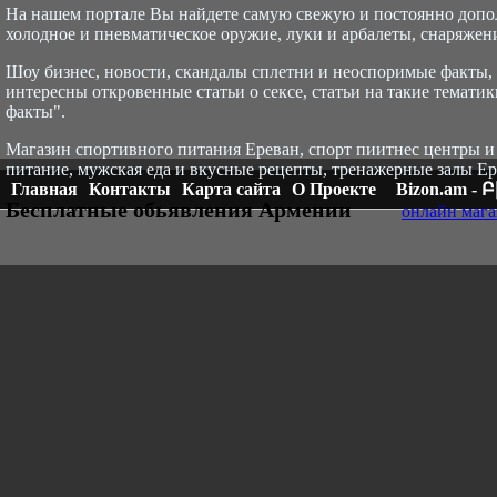
На нашем портале Вы найдете самую свежую и постоянно доп
холодное и пневматическое оружие, луки и арбалеты, снаряжени
Шоу бизнес, новости, скандалы сплетни и неоспоримые факты, с
интересны откровенные статьи о сексе, статьи на такие тематик
факты".
Магазин спортивного питания Ереван, спорт пи
итнес центры и
питание, мужская еда и вкусные рецепты, тренажерные залы Ер
Главная
Контакты
Карта сайта
О Проекте
Bizon.am -
Бесплатные обьявления Армении
онлайн мага