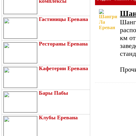
комплексы
Шан
Гастиницы Еревана
Шангр
распо
км от
Рестораны Еревана
заве
станд
Кафетерии Еревана
Прочи
Бары Пабы
Клубы Еревана