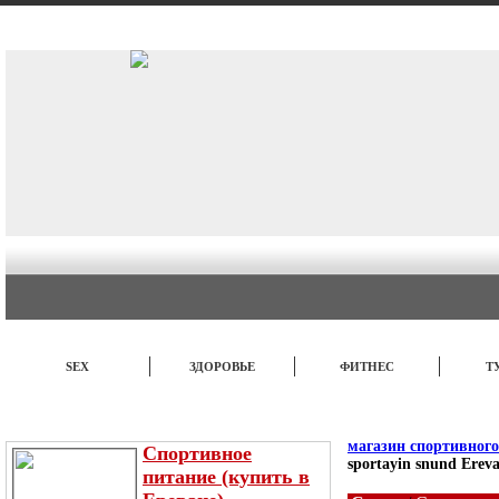
АВТО
СТИЛЬ
БИЗНЕС
SEX
ЗДОРОВЬЕ
ФИТНЕС
Т
ЭТО ИНТЕРЕСНО
НОВОСТИ
TOP
магазин спортивног
Спортивное
sportayin snund Erev
питание (купить в