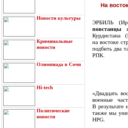
На восток
Новости культуры
ЭРБИЛЬ (И
повстанцы
и
Курдистана (
Криминальные
на востоке ст
новости
подбить два т
РПК.
Олимпиада в Сочи
Hi-tech
«Двадцать во
военные ча
В результате 
Политические
также мы уни
новости
HPG.