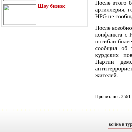
После этого б
Шоу бизнес
артиллерия, г
HPG не сообща
После возобно
конфликта с 
погибли боле
сообщил об 
курдских пов
Партии демо
антитеррори
жителей.
Прочитано : 2561
война в ту