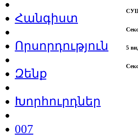
СУШ
Հանգիստ
Секс
Որսորդություն
5 в
Сек
Զենք
Խորհուրդներ
007