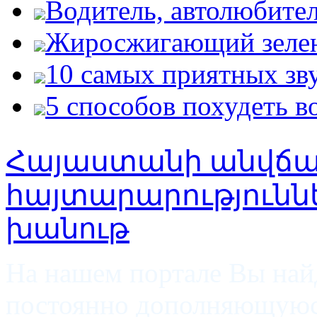
Водитель, автолюбите
Жиросжигающий зелен
10 самых приятных зву
5 способов похудеть в
Հայաստանի անվճ
հայտարարությունն
խանութ
На нашем портале Вы най
постоянно дополняющуюс