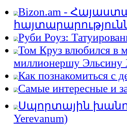
Bizon.am - Հայաս
հայտարարություն
Руби Роуз: Татуирован
Том Круз влюбился в 
миллионершу Эльсину 
Как познакомиться с д
Самые интересные и за
Սպորտային խանութ
Yerevanum)