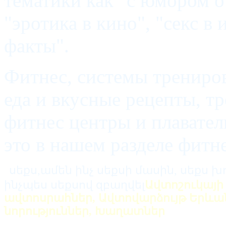
тематики как "с юмором о 
"эротика в кино", "секс в
факты".
Фитнес, системы трениров
еда и вкусные рецепты, т
фитнес центры и плавател
это в нашем разделе фитне
սեքս,ամեն ինչ սեքսի մասին, սեքս խո
ինչպես սեքսով զբաղվել
Ավտոշուկայի 
ավտոսրահներ, Ավտովարձույթ Երևան
նորություններ, Խաղատներ