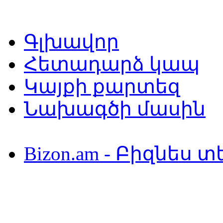
Գլխավոր
Հետադարձ կապ
Կայքի քարտեզ
Նախագծի մասին
Bizon.am - Բիզնես 