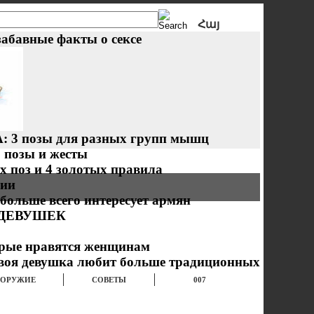
Հայ
Рус
забавные факты о сексе
3 позы для разных групп мышц
: позы и жесты
х поз и 4 золотых правила
рии
больше всего интересует армян
 ДЕВУШЕК
орые нравятся женщинам
твоя девушка любит больше традиционных
ОРУЖИЕ
СОВЕТЫ
007
КУХНЯ
ВЫПИВКА
ЮМОР