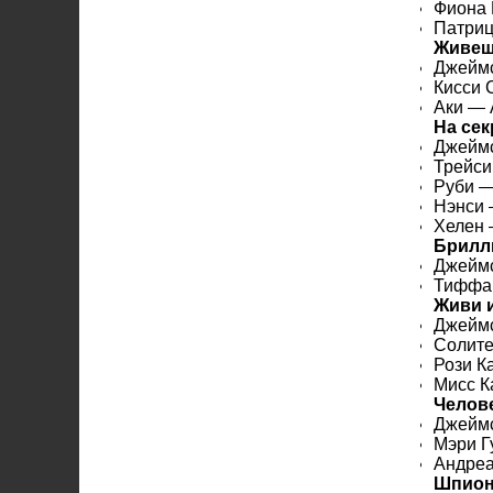
Фиона
Патри
Живеш
Джеймс
Кисси 
Аки —
На сек
Джейм
Трейси
Руби 
Нэнси
Хелен
Брилл
Джеймс
Тиффа
Живи и
Джейм
Солит
Рози К
Мисс К
Челов
Джеймс
Мэри Г
Андре
Шпион