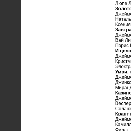
Люпе 
Золото
Джейм
Натал
Ксени
Завтра
Джеймс
Вай Л
Пэрис
И цело
Джеймс
Крист
Электр
Умри, 
Джеймс
Джинк
Миран
Казин
Джейм
Веспе
Солан
Квант
Джеймс
Камил
Филдс