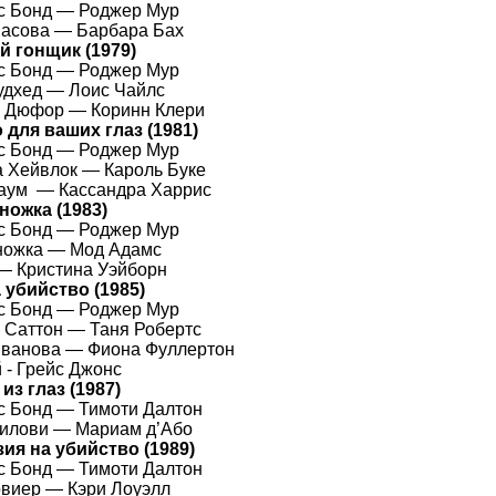
 Бонд — Роджер Мур
масова —
Барбара Бах
й гонщик
(1979)
 Бонд — Роджер Мур
удхед —
Лоис Чайлс
н Дюфор —
Коринн Клери
 для ваших глаз
(1981)
 Бонд — Роджер Мур
а Хейвлок —
Кароль Буке
Баум —
Кассандра Харрис
ножка
(1983)
 Бонд — Роджер Мур
ножка — Мод Адамс
 —
Кристина Уэйборн
 убийство
(1985)
 Бонд — Роджер Мур
 Саттон —
Таня Робертс
Иванова —
Фиона Фуллертон
 -
Грейс Джонс
из глаз
(1987)
с Бонд —
Тимоти Далтон
Милови —
Мариам д’Або
ия на убийство
(1989)
 Бонд — Тимоти Далтон
овиер —
Кэри Лоуэлл