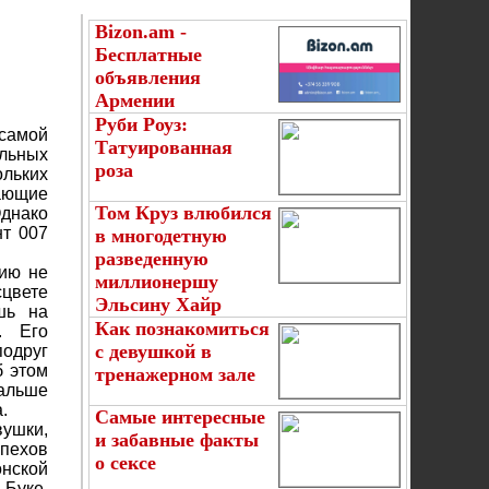
Bizon.am -
Бесплатные
объявления
Армении
Руби Роуз:
 самой
Татуированная
альных
роза
льких
ающие
Том Круз влюбился
Однако
нт 007
в многодетную
разведенную
сию не
миллионершу
сцвете
Эльсину Хайр
шь на
Как познакомиться
. Его
с девушкой в
подруг
б этом
тренажерном зале
альше
.
Самые интересные
вушки,
и забавные факты
спехов
о сексе
онской
 Буке,