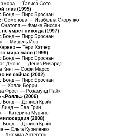
Ламора —
Талиса Сото
й глаз
(1995)
с Бонд —
Пирс Броснан
ья Семенова —
Изабелла Скорупко
я Онатопп —
Фамке Янссен
 не умрет никогда
(1997)
 Бонд — Пирс Броснан
ин —
Мишель Йео
 Карвер —
Тери Хэтчер
го мира мало
(1999)
 Бонд — Пирс Броснан
мас Джонс —
Дениз Ричардс
а Кинг —
Софи Марсо
но не сейчас
(2002)
 Бонд — Пирс Броснан
с —
Хэлли Берри
да Фрост —
Розамунд Пайк
о «Рояль»
(2006)
с Бонд —
Дэниел Крэйг
р Линд —
Ева Грин
ж —
Катерина Мурино
 милосердия
(2008)
 Бонд — Дэниел Крэйг
ла —
Ольга Куриленко
 —
Джемма Артертон