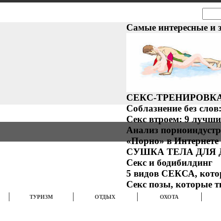
ИЗНЕС
ПОЛИТИКА
СПОРТ
Самые интересные и 
СЕКС-ТРЕНИРОВКА: 
Соблазнение без слов
Секс втроем: 9 лучши
Анализ порноиндуст
«Порно» в Интернете 
СУШКА ТЕЛА ДЛЯ
Секс и бодибилдинг
5 видов СЕКСА, кот
Секс позы, которые 
ТУРИЗМ
ОТДЫХ
ОХОТА
ФОТО
ВИДЕО
МУЗЫКА