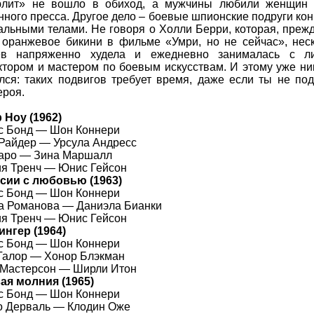
юлит» не вошло в обиход, а мужчины любили женщин 
нного пресса. Другое дело – боевые шпионские подруги кон
тальными телами. Не говоря о Холли Берри, которая, преж
 оранжевое бикини в фильме «Умри, но не сейчас», нес
ев напряженно худела и ежедневно занималась с л
ктором и мастером по боевым искусствам. И этому уже ни
лся: таких подвигов требует время, даже если ты не по
ероя.
р Ноу
(1962)
с Бонд —
Шон Коннери
 Райдер —
Урсула Андресс
Таро —
Зина Маршалл
ия Тренч —
Юнис Гейсон
ссии с любовью
(1963)
 Бонд — Шон Коннери
на Романова —
Даниэла Бианки
ия Тренч —
Юнис Гейсон
ингер
(1964)
 Бонд — Шон Коннери
Галор —
Хонор Блэкман
 Мастерсон —
Ширли Итон
ая молния
(1965)
 Бонд — Шон Коннери
о Дерваль —
Клодин Оже