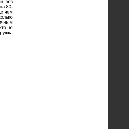
и без
ца 80-
де чем
колько
ичным
кто не
дружка