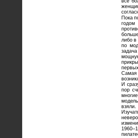
все бо
женщин
соглас
Пока п
годом
проти
больше
либо в
по мод
задача
мощну
прикры
первых
Самая 
возник
И сраз
пор сч
многие
модельн
взяли.
Изуча
невер
измени
1960–1
пилате