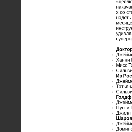
«целл
накача
х со с
надеть
месяц
инстру
удивля
суперг
Докто
Джейм
Ханни
Мисс 
Сильв
Из Ро
Джеймс
Татья
Сильв
Голдф
Джеймс
Пусси 
Джилл
Шаров
Джеймс
Домин