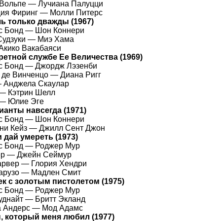
 Вольпе —
Лучиана Палуцци
ция Фиринг —
Молли Питерс
ь только дважды
(1967)
 Бонд — Шон Коннери
Судзуки —
Миэ Хама
Акико Вакабаяси
ретной службе Ее Величества
(1969)
с Бонд —
Джордж Лэзенби
 де Винченцо —
Диана Ригг
—
Анджела Скаулар
 —
Кэтрин Шелл
 —
Юлие Эге
ианты навсегда
(1971)
 Бонд — Шон Коннери
ни Кейз —
Джилл Сент Джон
 дай умереть
(1973)
с Бонд —
Роджер Мур
ер —
Джейн Сеймур
арвер —
Глория Хендри
арузо —
Мадлен Смит
ек с золотым пистолетом
(1975)
 Бонд — Роджер Мур
уднайт —
Бритт Экланд
а Андерс —
Мод Адамс
, который меня любил
(1977)