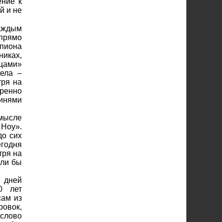
ение к
й и не
каждым
прямо
пиона
никах,
ицами»
тела –
тря на
ренно
инями
смысле
 Ноу».
до сих
егодня
тря на
 ли бы
 дней
0 лет
сам из
ровок,
 слово