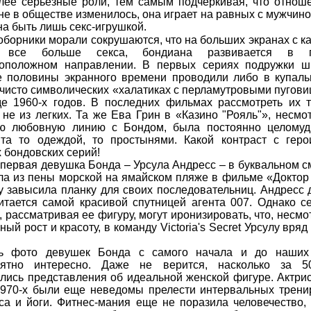
лее серьезные роли, тем самым подчеркивая, что отнош
е в обществе изменилось, она играет на равных с мужчино
на быть лишь секс-игрушкой.
оборники морали сокрушаются, что на больших экранах с 
 все больше секса, бондиана развивается в 
воположном направлении. В первых сериях подружки ш
 половины экранного времени проводили либо в купаль
 чисто символических «халатиках с перламутровыми пугов
е 1960-х годов. В последних фильмах рассмотреть их 
 не из легких. Та же Ева Грин в «Казино "Рояль"», несмо
ю любовную линию с Бондом, была постоянно целомуд
та то одеждой, то простынями. Какой контраст с геро
 бондовских серий!
первая девушка Бонда – Урсула Андресс – в буквальном 
ла из пены морской на ямайском пляже в фильме «Доктор
у завысила планку для своих последовательниц. Андресс 
итается самой красивой спутницей агента 007. Однако с
, рассматривая ее фигуру, могут иронизировать, что, несмо
ый рост и красоту, в команду Victoria's Secret Урсулу вряд
ть фото девушек Бонда с самого начала и до наших
оятно интересно. Даже не верится, насколько за 5
лись представления об идеальной женской фигуре. Актри
970-х были еще неведомы прелести интервальных трени
са и йоги. Фитнес-мания еще не поразила человечество,