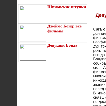
Шпионские штучки
Дев
Джеймс Бонд: все
Сага о
фильмы
долгои
фильма
неофиц
Девушки Бонда
дух тр
речь н
всегда
Бондиа
собира
сил. А
фирме
многоч
никогд
звании
перед 
В кино
снявши
не дос
саге, 