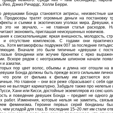
 Йео, Дэниз Ричардс, Холли Берри.
 девушками Бонда становятся актрисы, неизвестные ши
е. Продюсеры тратят огромные деньги на постановку т
фекты и съемки в экзотических уголках мира. Девушки, 
но это ни звучало, – не главная статья расходов. Н
читают экономить, приглашая неискушенных новичков.
ания к соискательницам: яркая внешность, молодость, ст
а и отсутствие комплексов. С годами они практичес
сь. Хотя метаморфозы подружек 007 за последние пятьдес
ляющие. Вначале это были типичные «девушки с посте
глазые блондинки или жгучие брюнетки с ярко выраже
и. Вскоре рядом с неотразимым шпионом начали появл
 и азиатки.
торых пор цвет волос, объемы и длина ног отошли на 
Девушки Бонда должны быть прежде всего сильными лично
у что роли от фильма к фильму им достаются все 
ичные. Но главное – они все реже сбрасывают с себя од
вно не выглядят карикатурно. Забудьте также про нелепые
Пусси, Хани или Кисси, достойные экземпляров из секс-шоп
сть и поведение девушек Бонда – предмет не одного д
х работ. Изменения, которые нельзя не заметить, связы
тием феминизма. Героини первых серий бондианы бы
, чем усладой для глаз. В последние 15–20 лет им стали от