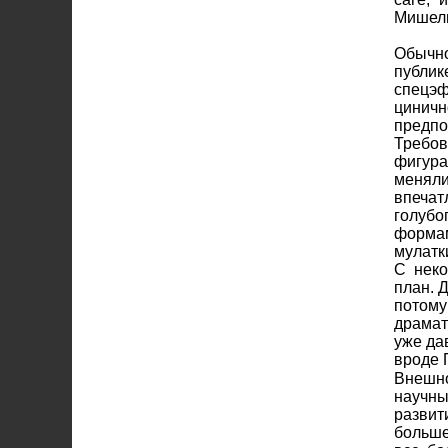
Мишель
Обычно
публик
спецэф
цинич
предпо
Требов
фигур
меняли
впечат
голубо
формам
мулатки
С неко
план. 
потом
драмат
уже да
вроде 
Внешно
научны
разви
больше