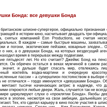
ушки Бонда: все девушки Бонда
 британском шпионе-супергерое, официально признанная
грающей в истории кино, насчитывает двадцать три офици
, снятых компанией Eon Productions, не считая неско
иальных. В каждом – самые быстрые машины, захватыв
юки и погони, экзотические пейзажи, коварные злодеи... 
е о них, а о девушках Бонда, на которых вездесущий аге
 находил время в перерывах между подвигами.
не пятьдесят лет. Но кто считает? Джеймс Бонд на пен
ется. Он обречен остаться в веках мужчиной в самом ра
 значит, и дальше будет спасать мир, отвлекаясь ли
нный коктейль водка-мартини и очередную красотку
исленные пассии – а супершпион постоянством в выборе 
а не отличался – гордо именуются «девушками Бонда». О
 мечтают тысячи начинающих актрис в надежде, что д
ними откроются любые двери. Жаль, случается так не всегда
мире циркулируют слухи о «проклятии Бонда». Якобы де
еся в эпопее, несмотря на свои амбиции, дальнейших у
тигают. Тех, кто сделал карьеру в кино после участия в шпи
и правда немного. Среди них – Ким Бесинджер, Кароль