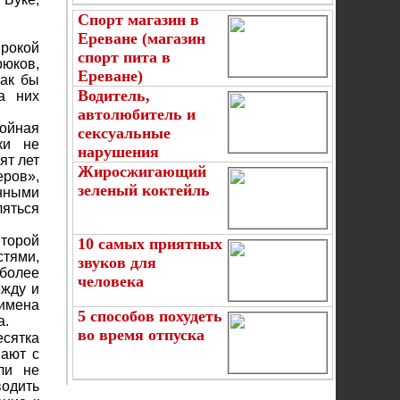
Спорт магазин в
Ереване (магазин
рокой
спорт пита в
рюков,
Ереване)
как бы
Водитель,
а них
автолюбитель и
ройная
сексуальные
ки не
нарушения
ят лет
Жиросжигающий
ров»,
зеленый коктейль
нными
яться
второй
10 самых приятных
стями,
звуков для
более
человека
ежду и
 имена
5 способов похудеть
а.
во время отпуска
есятка
вают с
ли не
водить