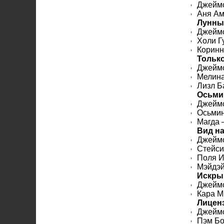
Джеймс
Аня А
Лунны
Джеймс
Холи Г
Корин
Только
Джеймс
Мелин
Лизл 
Осьми
Джеймс
Осьми
Магда
Вид на
Джеймс
Стейси
Поля 
Мэйдэй
Искры 
Джейм
Кара 
Лиценз
Джеймс
Пэм Б