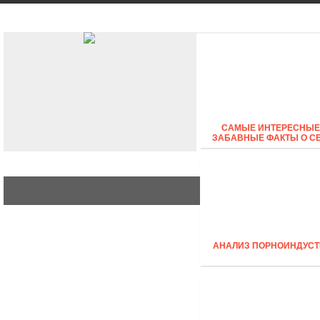
ԱՎՏՈ
ՈՃ
BUSINESS
САМЫЕ ИНТЕРЕСНЫЕ
ЗАБАВНЫЕ ФАКТЫ О С
АНАЛИЗ ПОРНОИНДУСТ