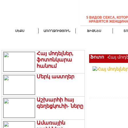
5 ВИДОВ СЕКСА, КОТО
НРАВЯТСЯ ЖЕНЩИН
ՍԵՔՍ
ԱՌՈՂՋՈՒԹՅՈՒՆ
ՖԻԹՆԵՍ
ՏՈ
ՍԱ ՀԵՏԱՔՐՔԻՐ Է
ՆՈՐՈՒԹՅՈՒՆՆԵՐ
ԹՈՓ
Հայ մոդելներ,
Ֆոտո
/
Հայ մոդ
ֆոտոնկարա
հանում
Մերկ աստղեր
Աշխարհի հայ
գեղեցկուհի- ները
Ամառային