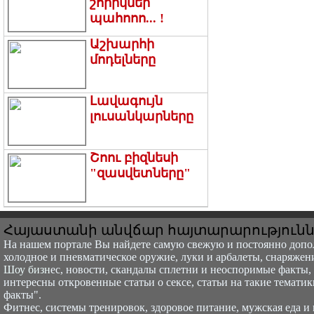
շորիկներ`
պահոոո... !
Աշխարհի
մոդելները
Լավագույն
լուսանկարները
Շոու բիզնեսի
"զասվետները"
Հայաստանի անվճար հայտարարություն
На нашем портале Вы найдете самую свежую и постоянно доп
холодное и пневматическое оружие, луки и арбалеты, снаряжение 
Шоу бизн
ес, новости, скандалы сплетни и неоспоримые факты, 
интересны откровенные статьи о сексе, статьи на такие тематик
факты".
Фитнес, системы тренировок, здоровое питание, мужская еда и