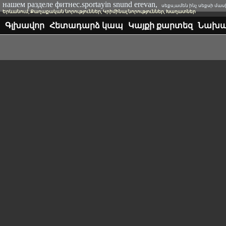
нашем разделе фитнес.sportayin snund erevan,
սեքս,ամեն ինչ սեքսի մասի
Երևանում, Քաղաքական նորություններ, Կրիմինալ նորություններ, Խաղատներ
Գլխավոր
Հետադարձ կապ
Կայքի քարտեզ
Նախա