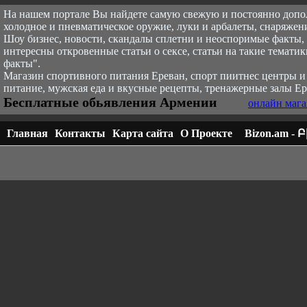
На нашем портале Вы найдете самую свежую и постоянно доп
холодное и пневматическое оружие, луки и арбалеты, снаряжени
Шоу бизнес, новости, скандалы сплетни и неоспоримые факты, с
интересны откровенные статьи о сексе, статьи на такие тематик
факты".
Магазин спортивного питания Ереван, спорт пи
итнес центры и
питание, мужская еда и вкусные рецепты, тренажерные залы Ер
Бесплатные обьявления Армении
онлайн мага
Главная
Контакты
Карта сайта
О Проекте
Bizon.am -