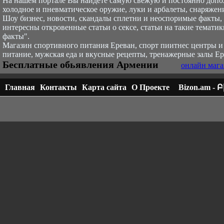
На нашем портале Вы найдете самую свежую и постоянно доп
холодное и пневматическое оружие, луки и арбалеты, снаряжени
Шоу бизнес, новости, скандалы сплетни и неоспоримые факты, с
интересны откровенные статьи о сексе, статьи на такие тематик
факты".
Магазин спортивного питания Ереван, спорт пи
итнес центры и
питание, мужская еда и вкусные рецепты, тренажерные залы Ер
Бесплатные обьявления Армении
онлайн мага
Главная
Контакты
Карта сайта
О Проекте
Bizon.am -