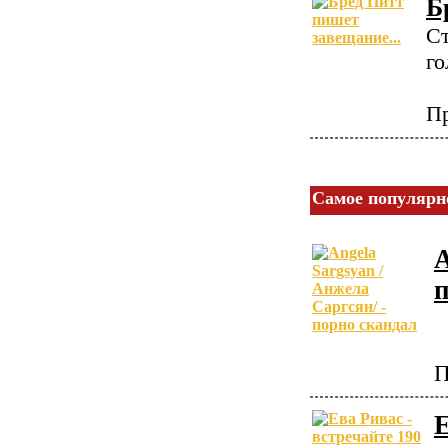
Б
Ст
го
Пр
Самое популярн
A
П
Е