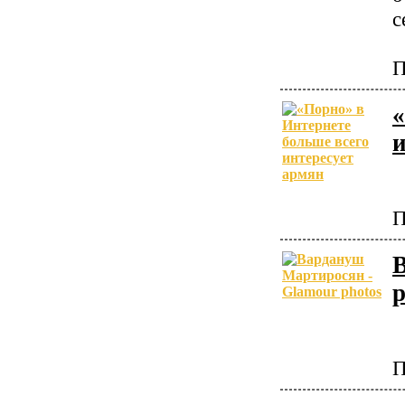
с
П
«
и
П
p
П