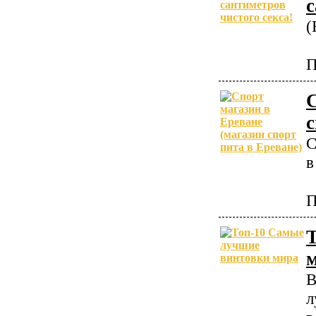
с
(
П
С
с
С
в
П
В
л