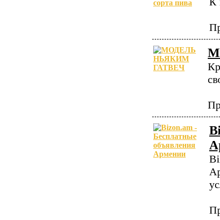
К 
Пр
М
Кр
св
Пр
B
А
Bi
Ар
ус
Пр