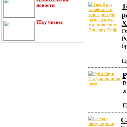
Т
новости
р
Х
Шоу бизнес
О
Р
б
П
Р
В
з
П
С