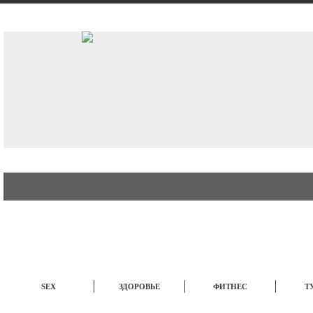
АВТО
СТИЛЬ
БИЗНЕС
SEX
ЗДОРОВЬЕ
ФИТНЕС
Т
ЭТО ИНТЕРЕСНО
НОВОСТИ
TOP