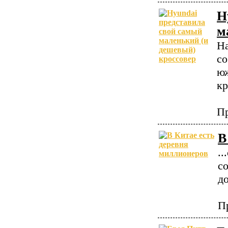
H
м
На
со
юж
кр
Пр
В
.
с
д
П