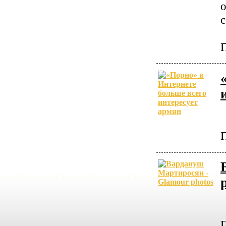
о
с
П
П
П