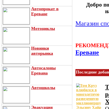
Добро по
Автопрокат в
н
Ереване
Магазин спо
Мотоциклы
РЕКОМЕНД
Новинки
Ереване
авторынка
Автосалоны
Последние доба
Еревана
Т
Автошколы
р
Х
Эвакуация
О