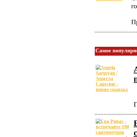
г
П
Самое популярн
П