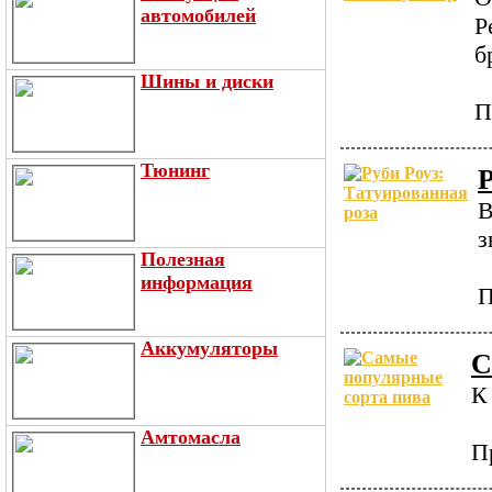
автомобилей
Р
б
Шины и диски
П
Тюнинг
Р
В
з
Полезная
информация
П
Аккумуляторы
С
К
Амтомасла
П