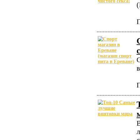
П
С
в
П
В
л
с