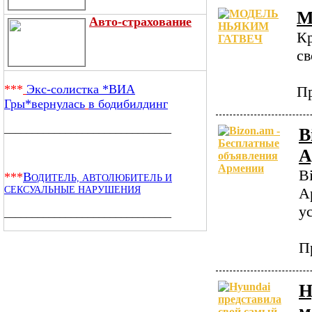
М
Авто-страхование
Кр
св
***
Экс-солистка *ВИА
Пр
Гры*вернулась
в бодибилдинг
______________________________
B
А
B
***
В
ОДИТЕЛЬ, АВТОЛЮБИТЕЛЬ И
А
СЕКСУАЛЬНЫЕ НАРУШЕНИЯ
у
______________________________
П
H
м