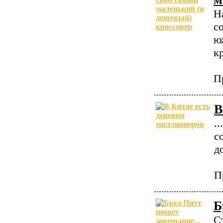
Н
с
ю
к
П
В
.
с
д
П
Б
С