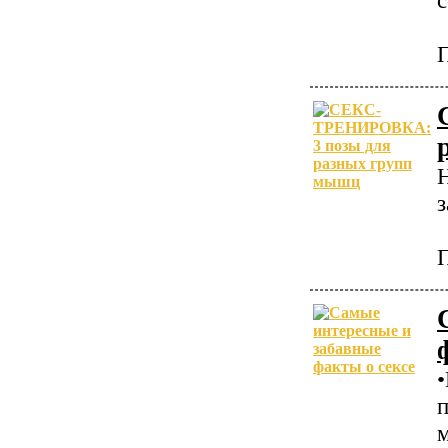
П
з
П
п