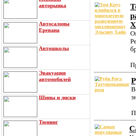
Т
авторынка
р
Х
Автосалоны
Еревана
О
Р
Автошколы
б
П
Эвакуация
автомобилей
Р
В
з
Шины и диски
П
Тюнинг
С