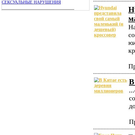
СЕКСУАЛЬНЫЕ НАРУШЕНИЯ
______________________________
H
м
На
со
юж
кр
Пр
В
.
с
д
П