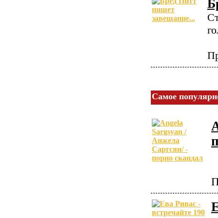
Б
Ст
го
Пр
Самое популярн
A
П
Е