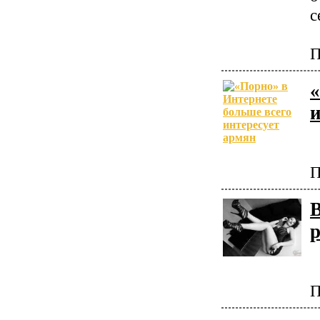
с
П
«
и
П
p
П