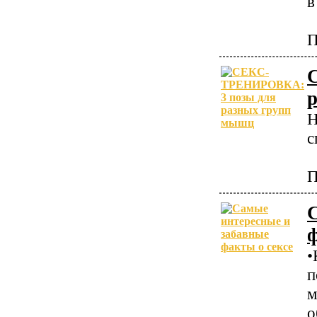
в
П
Н
с
П
ф
•
п
м
о