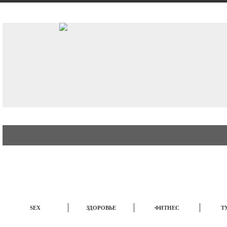
АВТО
СТИЛЬ
БИЗНЕС
SEX
ЗДОРОВЬЕ
ФИТНЕС
Т
ЭТО ИНТЕРЕСНО
НОВОСТИ
TOP