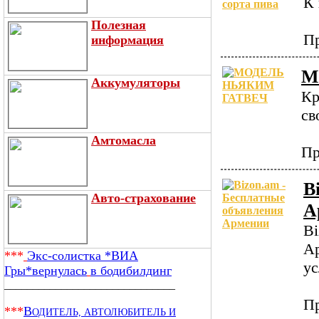
К 
Полезная
Пр
информация
М
Аккумуляторы
Кр
св
Амтомасла
Пр
B
Авто-страхование
А
Bi
Ар
***
Экс-солистка *ВИА
ус
Гры*вернулась
в бодибилдинг
______________________________
Пр
***
В
ОДИТЕЛЬ, АВТОЛЮБИТЕЛЬ И