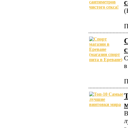
с
(
П
С
с
С
в
П
В
л